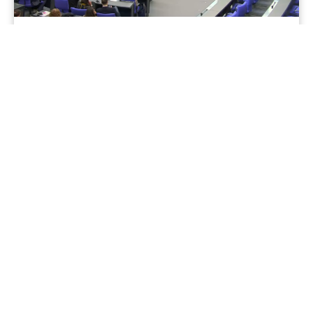
17 Juli 2026
Aus dem Bundestag
Abgeordnete verzichten auf Diätenerhöhung
Weiterlesen...
Mehr Aktuelles